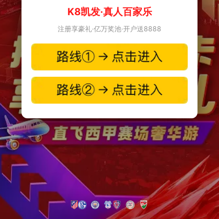
K8凯发·真人百家乐
注册享豪礼·亿万奖池·开户送8888